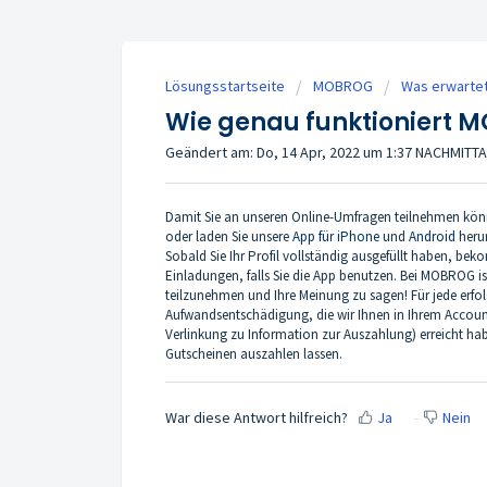
Lösungsstartseite
MOBROG
Was erwarte
Wie genau funktioniert 
Geändert am: Do, 14 Apr, 2022 um 1:37 NACHMITT
Damit Sie an unseren Online-Umfragen teilnehmen können
oder laden Sie unsere
App für iPhone
und
Android
herun
Sobald Sie Ihr Profil vollständig ausgefüllt haben, b
Einladungen, falls Sie die App benutzen. Bei MOBROG is
teilzunehmen und Ihre Meinung zu sagen! Für jede erfo
Aufwandsentschädigung, die wir Ihnen in Ihrem Accoun
Verlinkung zu Information zur Auszahlung) erreicht ha
Gutscheinen auszahlen lassen.
War diese Antwort hilfreich?
Ja
Nein